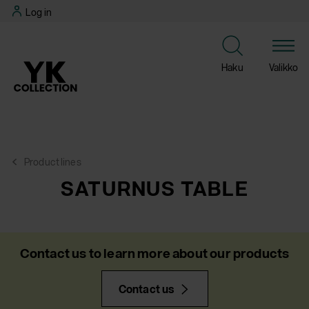
Skip
Log in
to
content
Haku
Valikko
Product lines
SATURNUS TABLE
Contact us to learn more about our products
Contact us