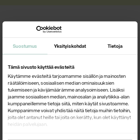
Suostumus
Yksityiskohdat
Tietoja
Tämä sivusto käyttää evästeitä
Products
Käytämme evästeitä tarjoamamme sisällön ja mainosten
Chairs
räätälöimiseen, sosiaalisen median ominaisuuksien
tukemiseen ja kävijämäärämme analysoimiseen. Lisäksi
Couches
jaamme sosiaalisen median, mainosalan ja analytiikka-alan
Office Chairs
kumppaneillemme tietoja siitä, miten käytät sivustoamme.
Kumppanimme voivat yhdistää näitä tietoja muihin tietoihin,
Design Finds
joita olet antanut heille tai joita on kerätty, kun olet käyttänyt
Spare Parts
heidän palvelujaan.
Lighting