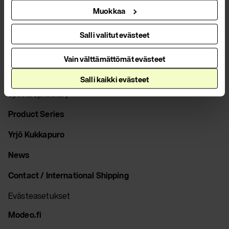
Armchairs
Muokkaa
Footstools
Salli valitut evästeet
Coat Racks
Vain välttämättömät evästeet
Tables
Accessories
Salli kaikki evästeet
Special Upholstery
Product Series
Yrjö Kukkapuro
News
Contact / International Shipping
Evästeasetukset
Modeo.fi