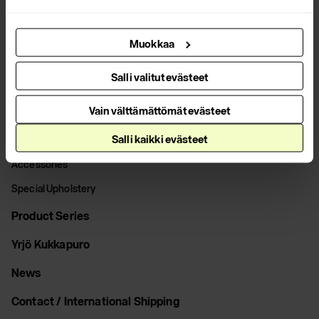
Spare Parts
Muokkaa
Lighting
Armchairs
Salli valitut evästeet
Footstools
Vain välttämättömät evästeet
Coat Racks
Salli kaikki evästeet
Tables
Accessories
Special Upholstery
Product Series
Yrjö Kukkapuro
News
Contact / International Shipping