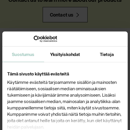
Contact us
Suostumus
Yksityiskohdat
Tietoja
Tämä sivusto käyttää evästeitä
Käytämme evästeitä tarjoamamme sisällön ja mainosten
Products
räätälöimiseen, sosiaalisen median ominaisuuksien
tukemiseen ja kävijämäärämme analysoimiseen. Lisäksi
Chairs
jaamme sosiaalisen median, mainosalan ja analytiikka-alan
kumppaneillemme tietoja siitä, miten käytät sivustoamme.
Couches
Kumppanimme voivat yhdistää näitä tietoja muihin tietoihin,
Office Chairs
joita olet antanut heille tai joita on kerätty, kun olet käyttänyt
heidän palvelujaan.
Design Finds