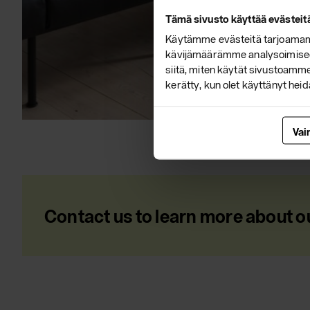
Tämä sivusto käyttää evästeit
Käytämme evästeitä tarjoamamm
kävijämäärämme analysoimiseen
siitä, miten käytät sivustoamme.
kerätty, kun olet käyttänyt heid
Vai
Contact us to learn more about o