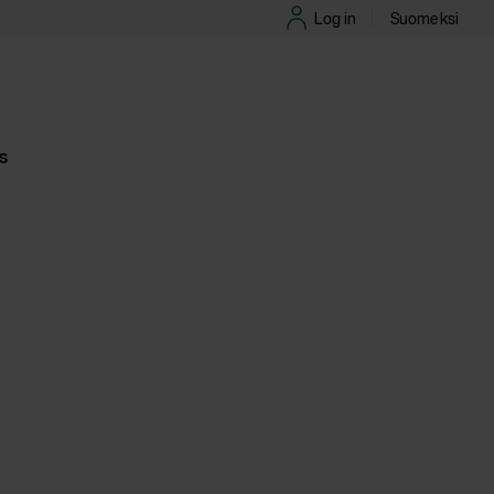
Log in
Suomeksi
it
ch
s