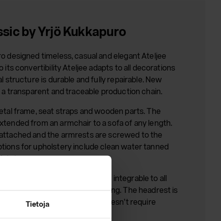
ssic by Yrjö Kukkapuro
o designed timeless, casual and elegant Ateljee
 its convertibility Ateljee adapts to all decorations
l structure is durable and fully repairable. New
s a transparent and traceable production chain.
metal frame, seat straps and wooden parts. The
xtended from an armchair to a sofa of any length.
attached and the armrests are screwed to the
tions for upholstery include clean water tanned
fabrics.
able as an accessory. It is easily integrable to all
less of the year of manufacturing. The headrest is
krest with metal slots and it doesn’t require
Tietoja