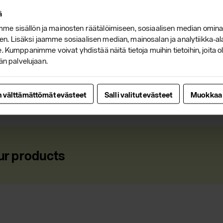
Ateljee has been sel
ä
Victoria&Albert and 
e sisällön ja mainosten räätälöimiseen, sosiaalisen median omina
. Lisäksi jaamme sosiaalisen median, mainosalan ja analytiikka-a
Ateljee has transpar
 Kumppanimme voivat yhdistää näitä tietoja muihin tietoihin, joita olet
awarded with the Finn
än palvelujaan.
n välttämättömät evästeet
Salli valitut evästeet
Muokkaa
ur products