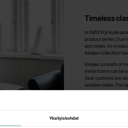
Timeless cla
In 1963 Yrjö Kukkapur
product series. Due to
and styles. Its modura
Ateljee collection ha
Ateljee consists of 
metal frame can be e
Seat cushions are un
wooden sides. The op
leather and different 
Headrest is again avail
Ateljee models regard
attached onto the bac
Yksityiskohdat
installing.