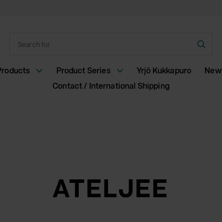
Enter
Subm
a
sear
search
Products
Product Series
Yrjö Kukkapuro
New
term
Contact / International Shipping
ATELJEE