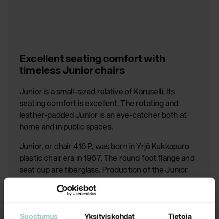
Excellent seating comfort with
timeless Junior chairs
Junior is a small-sized relative of Karuselli. Its
seating comfort is excellent. The rotating and
leather-padded Junior is an eye-catcher both at
home and in public spaces.
Junior, or chair 416 P, was born in Yrjö Kukkapuro
plastic chair era in 1967. The round foot flange and
seat cup are fiberglass. Production of the Junior
was discontinued in 1977 and it was put back into
production in the 2000s.
Suostumus
Yksityiskohdat
Tietoja