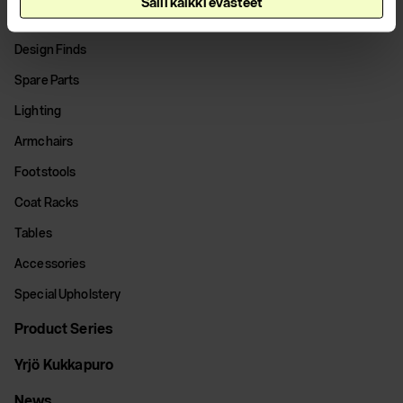
Salli kaikki evästeet
Office Chairs
Design Finds
Spare Parts
Lighting
Armchairs
Footstools
Coat Racks
Tables
Accessories
Special Upholstery
Product Series
Yrjö Kukkapuro
News