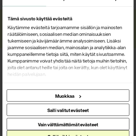
Contact us to learn more about our products
Tämä sivusto käyttää evästeitä
Käytämme evästeitä tarjoamamme sisällön ja mainosten
räätälöimiseen, sosiaalisen median ominaisuuksien
Contact us
tukemiseen ja kävijämäärämme analysoimiseen. Lisäksi
jaamme sosiaalisen median, mainosalan ja analytiikka-alan
kumppaneillemme tietoja siitä, miten käytät sivustoamme.
Kumppanimme voivat yhdistää näitä tietoja muihin tietoihin,
joita olet antanut heille tai joita on kerätty, kun olet käyttänyt
heidän palvelujaan.
Muokkaa
Products
Salli valitut evästeet
Chairs
Vain välttämättömät evästeet
Couches