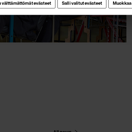
n välttämättömät evästeet
Salli valitut evästeet
Muokkaa
All news