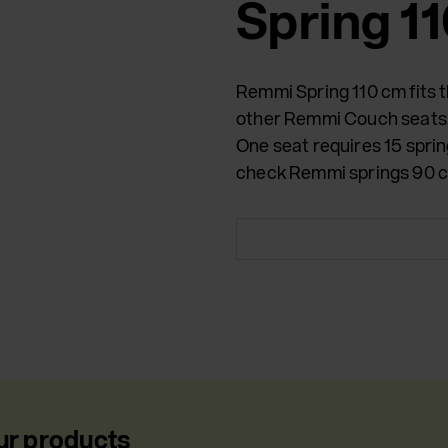
Spring 1
Remmi Spring 110 cm fits 
other Remmi Couch seats, 
One seat requires 15 sprin
check Remmi springs 90 c
ur products