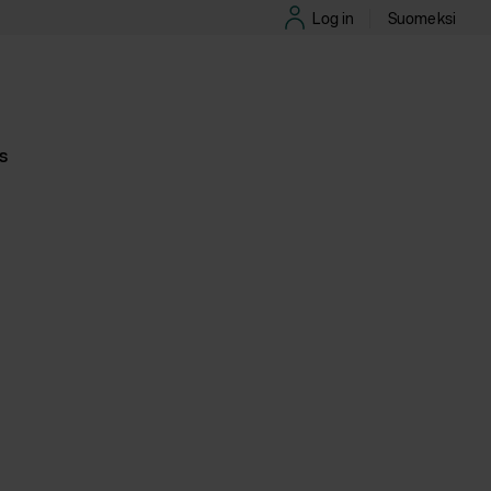
Log in
Suomeksi
it
ch
s