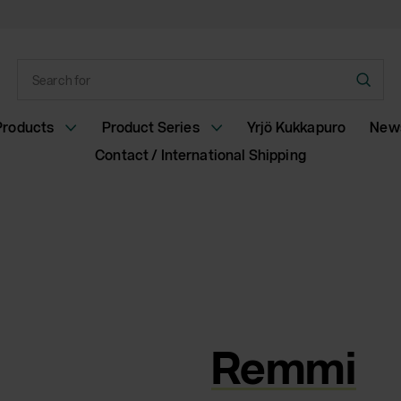
Enter
Subm
a
sear
search
Products
Product Series
Yrjö Kukkapuro
New
term
Contact / International Shipping
Remmi