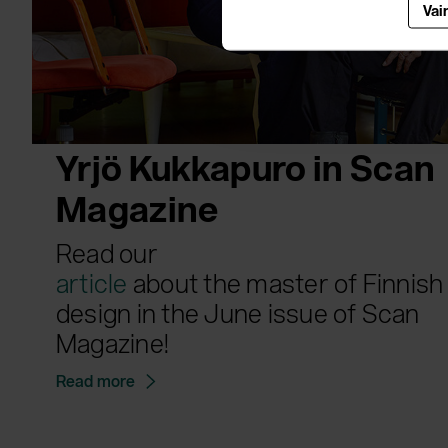
Vai
Yrjö Kukkapuro in Scan
Magazine
Read our
article
about the master of Finnish
design in the June issue of Scan
Magazine!
Read more