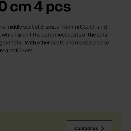
10 cm 4 pcs
the middle seat of 3-seater Remmi Couch, and
which aren’t the outermost seats of the sofa.
gs in total. With other seats and models please
m and 100 cm.
Contact us