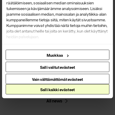
räätälöimiseen, sosiaalisen median ominaisuuksien
tukemiseen ja kävijämäärämme analysoimiseen. Lisäksi
jaamme sosiaalisen median, mainosalan ja analytiikka-alan
kumppaneillemme tietoja siitä, miten käytät sivustoamme.
Kumppanimme voivat yhdistää näitä tietoja muihin tietoihin,
joita olet antanut heille tai joita on kerätty, kun olet käyttänyt
heidän palvelujaan.
Yrjö Kukkapuro in Scan
Magazine
Muokkaa
Read our
article
about the master of Finnish design in
Salli valitut evästeet
the June issue of Scan Magazine!
Vain välttämättömät evästeet
Read more
Salli kaikki evästeet
All news