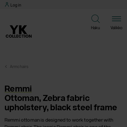
Skip
Log in
to
content
Haku
Valikko
Armchairs
Remmi
Ottoman, Zebra fabric
upholstery, black steel frame
Remmi ottoman is designed to work together with
Remmi chair. The iconic Remmi chair is one of the