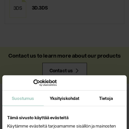
3D.3DS
3DS
Contact us to learn more about our products
Contact us
NEWS
Suostumus
Yksityiskohdat
Tietoja
Tämä sivusto käyttää evästeitä
Käytämme evästeitä tarjoamamme sisällön ja mainosten