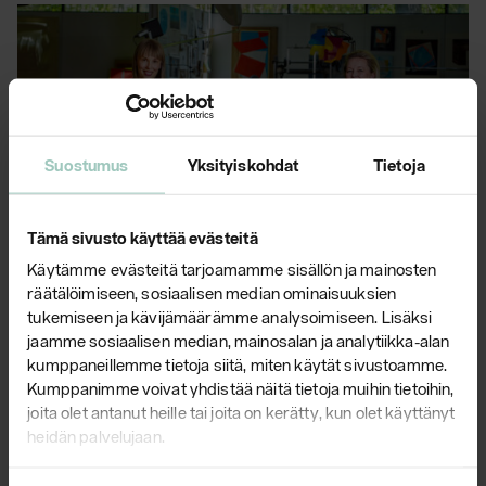
Suostumus
Yksityiskohdat
Tietoja
Tämä sivusto käyttää evästeitä
Yrjö Kukkapuro in Scan
Käytämme evästeitä tarjoamamme sisällön ja mainosten
Magazine
räätälöimiseen, sosiaalisen median ominaisuuksien
tukemiseen ja kävijämäärämme analysoimiseen. Lisäksi
Read our
jaamme sosiaalisen median, mainosalan ja analytiikka-alan
article
about the master of Finnish design in
kumppaneillemme tietoja siitä, miten käytät sivustoamme.
the June issue of Scan Magazine!
Kumppanimme voivat yhdistää näitä tietoja muihin tietoihin,
joita olet antanut heille tai joita on kerätty, kun olet käyttänyt
Read more
heidän palvelujaan.