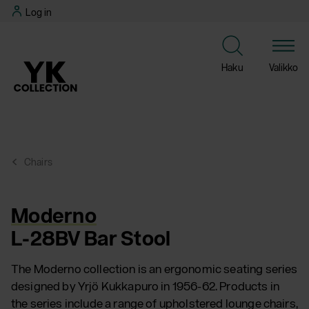
Skip
Log in
to
content
Haku
Valikko
Chairs
Moderno
L-28BV Bar Stool
The Moderno collection is an ergonomic seating series
designed by Yrjö Kukkapuro in 1956-62. Products in
the series include a range of upholstered lounge chairs,