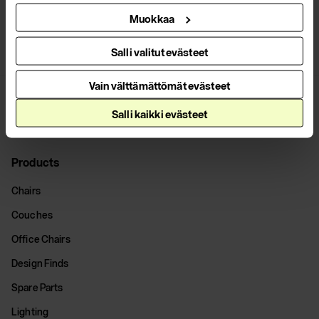
All news
Muokkaa
Salli valitut evästeet
Vain välttämättömät evästeet
Salli kaikki evästeet
Products
Chairs
Couches
Office Chairs
Design Finds
Spare Parts
Lighting