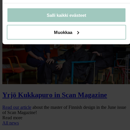
News
Salli kaikki evästeet
Muokkaa
Yrjö Kukkapuro in Scan Magazine
Read our
article
about the master of Finnish design in the June issue
of Scan Magazine!
Read more
All news