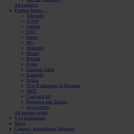
All products
Product Series
Open/close
Triennale
submenu
A-509
Ateljee
CNC
Junior
M5
Moderno
Plaano
Remmi
Fysio
Saturnus Table
Karuselli
Sirkus
Yrjö Kukkapuro X Moomin
340Y
Coat rack 80
Perhonen and Salama
Accessories
All product series
Yrjö Kukkapuro
News
Contact / International Shipping