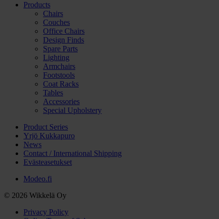
Products
Chairs
Couches
Office Chairs
Design Finds
Spare Parts
Lighting
Armchairs
Footstools
Coat Racks
Tables
Accessories
Special Upholstery
Product Series
Yrjö Kukkapuro
News
Contact / International Shipping
Evästeasetukset
Modeo.fi
© 2026 Wikkelä Oy
Privacy Policy