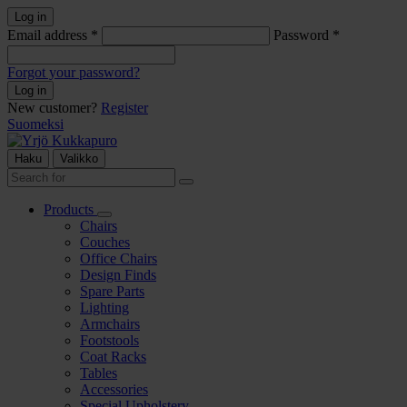
Skip
Log in
to
Email address
*
Password
*
content
Forgot your password?
Log in
New customer?
Register
Suomeksi
Haku
Valikko
Enter
Submit
a
search
search
Products
Open/close
term
Chairs
submenu
Couches
Office Chairs
Design Finds
Spare Parts
Lighting
Armchairs
Footstools
Coat Racks
Tables
Accessories
Special Upholstery