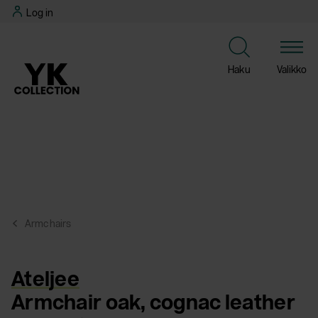
Skip
Log in
to
content
Haku
Valikko
Armchairs
Ateljee
Armchair oak, cognac leather