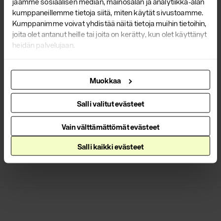
jaamme sosiaalisen median, mainosalan ja analytiikka-alan
kumppaneillemme tietoja siitä, miten käytät sivustoamme.
Kumppanimme voivat yhdistää näitä tietoja muihin tietoihin,
Yrjö Kukkapuro in Scan
joita olet antanut heille tai joita on kerätty, kun olet käyttänyt
Magazine
heidän palvelujaan.
Read our
article
about the master of Finnish design in
Muokkaa
the June issue of Scan Magazine!
Salli valitut evästeet
Read more
Vain välttämättömät evästeet
All news
Salli kaikki evästeet