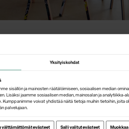
teet suoraan valmistajan verkkokaupasta:
www.ykcollec
uro malliston kotimaan- sekä ulkomaan tilauksiin ja tie
Yksityiskohdat
 asioissa sinua palvelee asiakaspalvelumme:
ä
lection.com
e sisällön ja mainosten räätälöimiseen, sosiaalisen median omina
920 276
. Lisäksi jaamme sosiaalisen median, mainosalan ja analytiikka-a
 Helsinki
 Kumppanimme voivat yhdistää näitä tietoja muihin tietoihin, joita olet
än palvelujaan.
n välttämättömät evästeet
Salli valitut evästeet
Muokkaa
o.fi