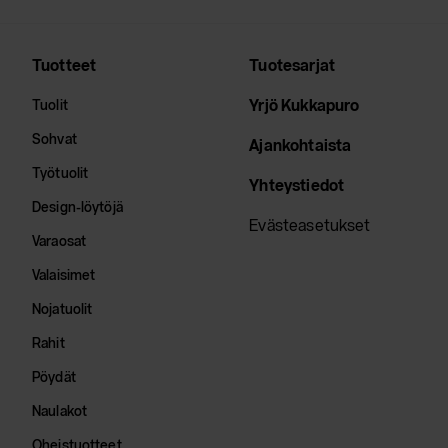
Tuotteet
Tuotesarjat
Yrjö Kukkapuro
Tuolit
Sohvat
Ajankohtaista
Työtuolit
Yhteystiedot
Design-löytöjä
Evästeasetukset
Varaosat
Valaisimet
Nojatuolit
Rahit
Pöydät
Naulakot
Oheistuotteet