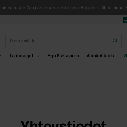
hinnat esitetään oletuksena verollisina. Haluatko nähdä hinna
Syötä
Hae
hakusana
Tuotesarjat
Yrjö Kukkapuro
Ajankohtaista
Y
Yhteystiedot