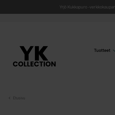
Siirry
Yrjö Kukkapuro -verkkokaupan 
suoraan
sisältöön
Tuotteet
Etusivu