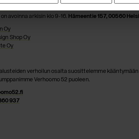
920 270
n avoinna arkisin klo 9-16.
Hämeentie 157, 00560 Helsi
n Oy
sign Shop Oy
te Oy
alusteiden verhoilun osalta suosittelemme kääntymään
kumppanimme Verhoomo 52 puoleen.
oomo52.fi
860 937