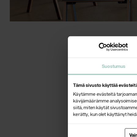
Tilaa tuot
Yrjö Kukkap
Suostumus
liittyvissä
Tämä sivusto käyttää evästeit
info@ykcol
Käytämme evästeitä tarjoamamm
+358 207 
kävijämäärämme analysoimiseen
Wikkelä Oy,
siitä, miten käytät sivustoamme.
kerätty, kun olet käyttänyt heid
Modeo Oy
Vai
www.mode