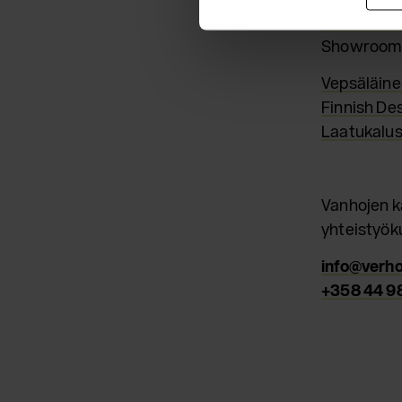
+358 207 
Showroom o
Vepsäläine
Finnish De
Laatukalus
Vanhojen k
yhteistyö
info@verh
+358 44 9