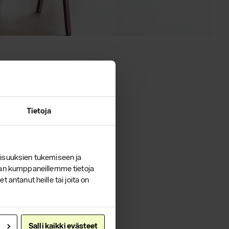
tion.com
dusteluihin
Tietoja
isuuksien tukemiseen ja
lan kumppaneillemme tietoja
 antanut heille tai joita on
Salli kaikki evästeet