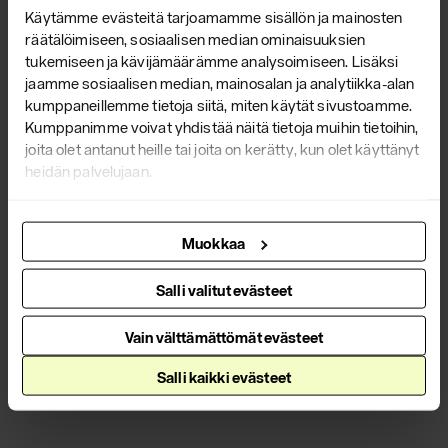
Käytämme evästeitä tarjoamamme sisällön ja mainosten
räätälöimiseen, sosiaalisen median ominaisuuksien
tukemiseen ja kävijämäärämme analysoimiseen. Lisäksi
jaamme sosiaalisen median, mainosalan ja analytiikka-alan
kumppaneillemme tietoja siitä, miten käytät sivustoamme.
Yrjö Kukkapuro Scan Magazine -
Kumppanimme voivat yhdistää näitä tietoja muihin tietoihin,
joita olet antanut heille tai joita on kerätty, kun olet käyttänyt
lehdessä
heidän palvelujaan.
Käy lukemassa
artikkelimme
suomalaisen muotoilun
Muokkaa
mestarista Scan Magazine -lehden
kesäkuun numerossa!
Salli valitut evästeet
Lue lisää
Vain välttämättömät evästeet
Salli kaikki evästeet
Kaikki ajankohtaiset