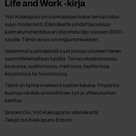
Life and Work -kirja
Yrjö Kukkapuro on suomalaisen kalustemuotoilun
suuri modernisti. Elämäkerta johdattaa lukijan
kolmekymmentäluvun Viipurista läpi vuosien 2000-
luvulle. Tämä versio on englanninkielinen.
Useimmat suomalaiset ovat joskus istuneet hänen
suunnittelemallaan tuolilla. Terveyskeskuksessa,
koulussa, auditoriossa, metrossa, teatterissa,
kirjastossa tai toimistossa.
Tämä on tarina miehestä tuolien takana. Ympärillä
kuohuu värikäs ammatillinen työ ja yhteiskunnan
kehitys.
Sininen Ovi, Yrjö Kukkapuron elämäkerta
Tekijä: Isa Kukkapuro-Enbom