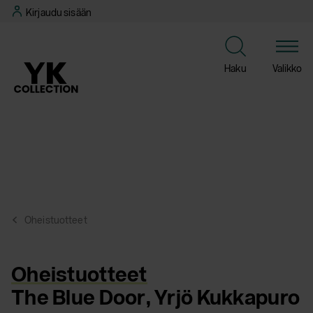
Siirry
Kirjaudu sisään
suoraan
sisältöön
Haku
Valikko
Oheistuotteet
Oheistuotteet
The Blue Door, Yrjö Kukkapuro