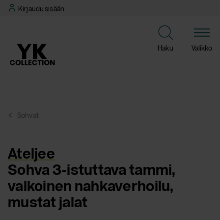
Siirry
Kirjaudu sisään
suoraan
sisältöön
Haku
Valikko
Sohvat
Ateljee
Sohva 3-istuttava tammi,
valkoinen nahkaverhoilu,
mustat jalat