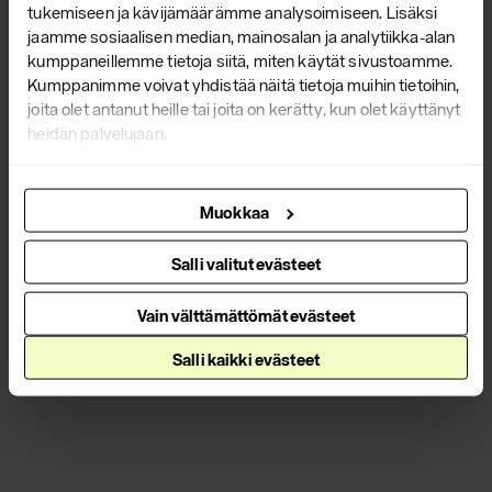
tukemiseen ja kävijämäärämme analysoimiseen. Lisäksi
Yrjö Kukkapuro Scan Magazine -
jaamme sosiaalisen median, mainosalan ja analytiikka-alan
kumppaneillemme tietoja siitä, miten käytät sivustoamme.
lehdessä
Kumppanimme voivat yhdistää näitä tietoja muihin tietoihin,
Käy lukemassa
joita olet antanut heille tai joita on kerätty, kun olet käyttänyt
heidän palvelujaan.
artikkelimme
suomalaisen muotoilun
mestarista Scan Magazine -lehden
kesäkuun numerossa!
Muokkaa
Lue lisää
Salli valitut evästeet
Kaikki ajankohtaiset
Vain välttämättömät evästeet
Salli kaikki evästeet