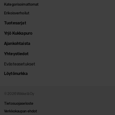
Kategorisoimattomat
Erikoisverhoilut
Tuotesarjat
Yrjö Kukkapuro
Ajankohtaista
Yhteystiedot
Evästeasetukset
Löytönurkka
© 2026 Wikkelä Oy
Tietosuojaseloste
Verkkokaupan ehdot