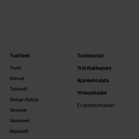
Tuotteet
Tuotesarjat
Yrjö Kukkapuro
Tuolit
Sohvat
Ajankohtaista
Työtuolit
Yhteystiedot
Design-löytöjä
Evästeasetukset
Varaosat
Valaisimet
Nojatuolit