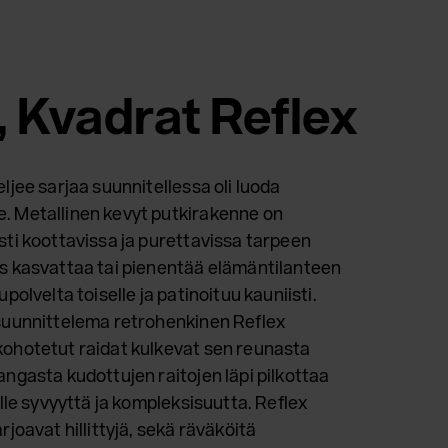
, Kvadrat Reflex
ljee sarjaa suunnitellessa oli luoda
. Metallinen kevyt putkirakenne on
sti koottavissa ja purettavissa tarpeen
s kasvattaa tai pienentää elämäntilanteen
polvelta toiselle ja patinoituu kauniisti.
suunnittelema retrohenkinen Reflex
ohotetut raidat kulkevat sen reunasta
ngasta kudottujen raitojen läpi pilkottaa
ille syvyyttä ja kompleksisuutta. Reflex
joavat hillittyjä, sekä räväköitä