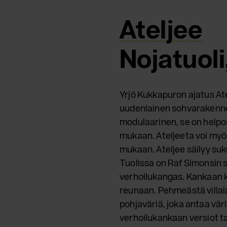
Ateljee
Nojatuoli
Yrjö Kukkapuron ajatus Ate
uudenlainen sohvarakenne
modulaarinen, se on helpo
mukaan. Ateljeeta voi myö
mukaan. Ateljee säilyy suku
Tuolissa on Raf Simonsin 
verhoilukangas. Kankaan k
reunaan. Pehmeästä villala
pohjaväriä, joka antaa vär
verhoilukankaan versiot tar