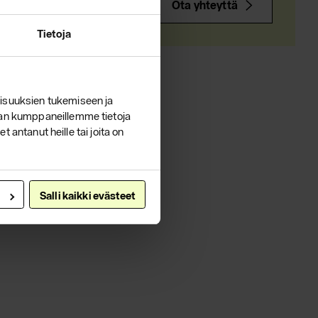
Ota yhteyttä
Tietoja
isuuksien tukemiseen ja
lan kumppaneillemme tietoja
 antanut heille tai joita on
Salli kaikki evästeet