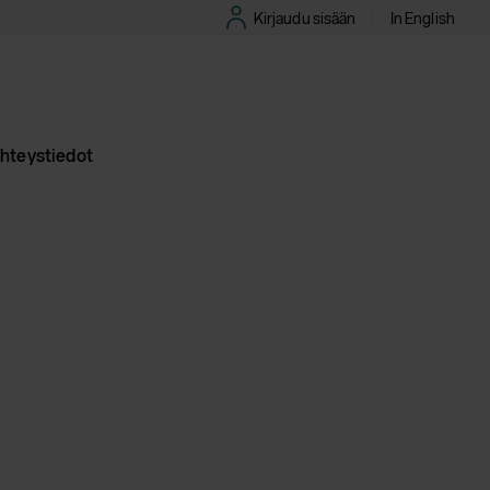
Kirjaudu sisään
In English
hteystiedot