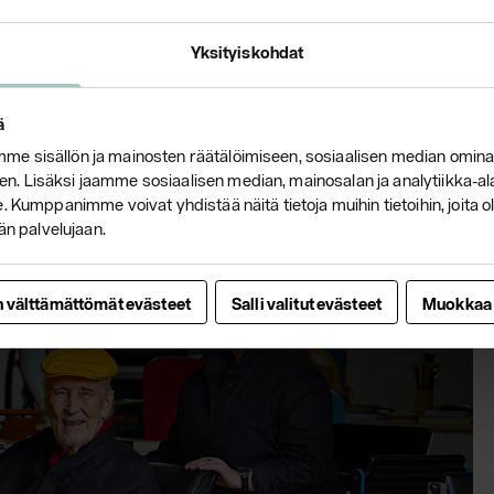
 tuotteistamme.
Yksityiskohdat
ä
AJANKOHTAISTA
e sisällön ja mainosten räätälöimiseen, sosiaalisen median omina
. Lisäksi jaamme sosiaalisen median, mainosalan ja analytiikka-a
 Kumppanimme voivat yhdistää näitä tietoja muihin tietoihin, joita olet
än palvelujaan.
n välttämättömät evästeet
Salli valitut evästeet
Muokkaa