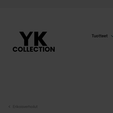
Siirry
suoraan
sisältöön
Tuotteet
Erikoisverhoilut