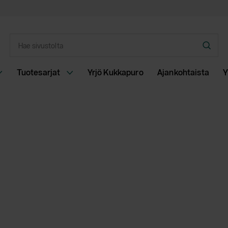
Syötä
Hae
hakusana
Tuotesarjat
Yrjö Kukkapuro
Ajankohtaista
Y