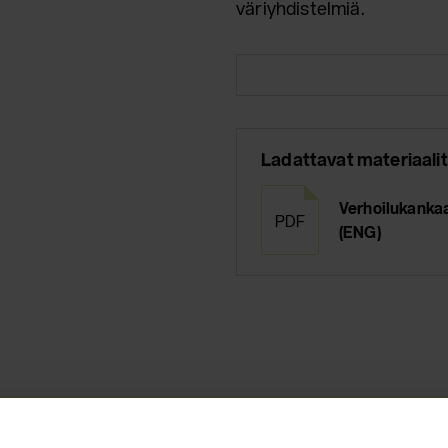
väriyhdistelmiä.
Ladattavat materiaalit
Verhoilukankaa
PDF
(ENG)