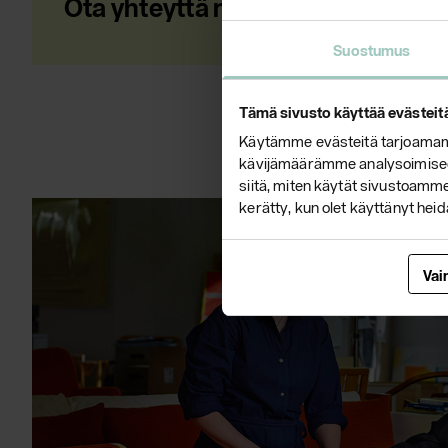
Ota yhteyttä niin kerromme lisää
Suostumus
Tämä sivusto käyttää evästeit
Käytämme evästeitä tarjoamamm
kävijämäärämme analysoimiseen
siitä, miten käytät sivustoamme.
kerätty, kun olet käyttänyt heid
Vai