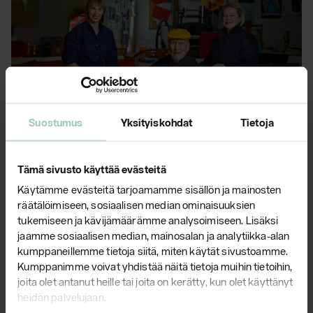
Suostumus
Yksityiskohdat
Tietoja
Yrjö Kukkapuro Scan Magazine -
lehdessä
Tämä sivusto käyttää evästeitä
Käy lukemassa
Käytämme evästeitä tarjoamamme sisällön ja mainosten
artikkelimme
suomalaisen muotoilun
räätälöimiseen, sosiaalisen median ominaisuuksien
mestarista Scan Magazine -lehden
tukemiseen ja kävijämäärämme analysoimiseen. Lisäksi
kesäkuun numerossa!
jaamme sosiaalisen median, mainosalan ja analytiikka-alan
kumppaneillemme tietoja siitä, miten käytät sivustoamme.
Lue lisää
Kumppanimme voivat yhdistää näitä tietoja muihin tietoihin,
joita olet antanut heille tai joita on kerätty, kun olet käyttänyt
heidän palvelujaan.
Kaikki ajankohtaiset