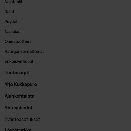
Nojatuolit
Rahit
Pöydät
Naulakot
Oheistuotteet
Kategorisoimattomat
Erikoisverhoilut
Tuotesarjat
Yrjö Kukkapuro
Ajankohtaista
Yhteystiedot
Evästeasetukset
Löytönurkka