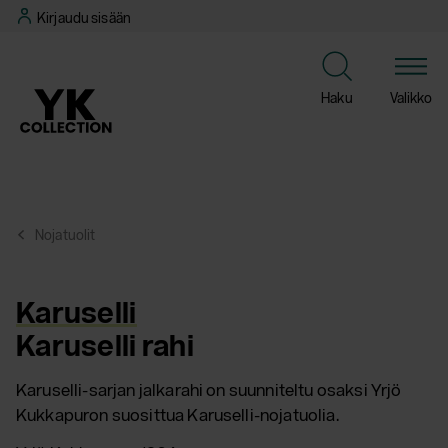
Siirry
Kirjaudu sisään
suoraan
sisältöön
Haku
Valikko
Nojatuolit
Karuselli
Karuselli rahi
Karuselli-sarjan jalkarahi on suunniteltu osaksi Yrjö
Kukkapuron suosittua Karuselli-nojatuolia.