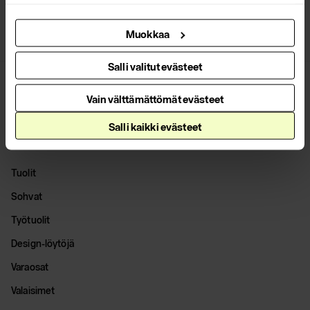
Muokkaa
Salli valitut evästeet
Vain välttämättömät evästeet
Salli kaikki evästeet
Tuotteet
Tuolit
Sohvat
Työtuolit
Design-löytöjä
Varaosat
Valaisimet