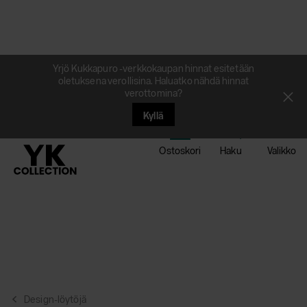
Siirry
suoraan
sisältöön
Yrjö Kukkapuro -verkkokaupan hinnat esitetään
oletuksena verollisina. Haluatko nähdä hinnat
verottomina?
Kirjaudu sisään
Sulj
ilmo
Kyllä
Ostoskori
Haku
Valikko
Design-löytöjä