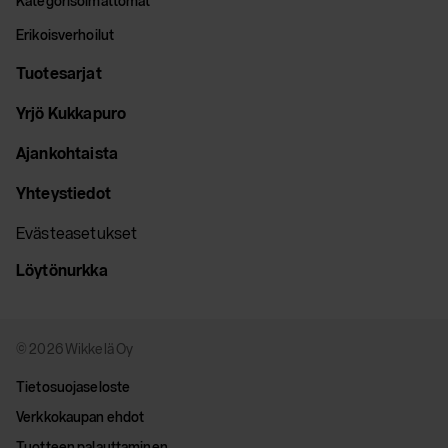
Kategorisoimattomat
Erikoisverhoilut
Tuotesarjat
Yrjö Kukkapuro
Ajankohtaista
Yhteystiedot
Evästeasetukset
Löytönurkka
© 2026 Wikkelä Oy
Tietosuojaseloste
Verkkokaupan ehdot
Tuotteen palauttaminen