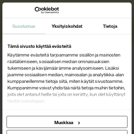
Ota yhteyttä niin kerromme lisää
tuotteistamme.
Suostumus
Yksityiskohdat
Tietoja
Ota yhteyttä
Tämä sivusto käyttää evästeitä
Käytämme evästeitä tarjoamamme sisällön ja mainosten
AJANKOHTAISTA
räätälöimiseen, sosiaalisen median ominaisuuksien
tukemiseen ja kävijämäärämme analysoimiseen. Lisäksi
jaamme sosiaalisen median, mainosalan ja analytiikka-alan
kumppaneillemme tietoja siitä, miten käytät sivustoamme.
Kumppanimme voivat yhdistää näitä tietoja muihin tietoihin,
joita olet antanut heille tai joita on kerätty, kun olet käyttänyt
heidän palvelujaan.
Muokkaa