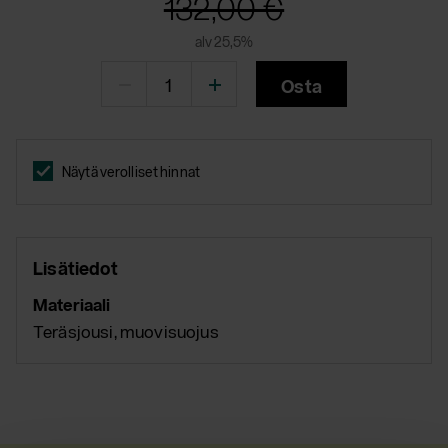
132,00 €
alv 25,5%
Osta
Näytä verolliset hinnat
Lisätiedot
Materiaali
Teräsjousi, muovisuojus