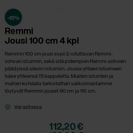
Avaa
suurempana
-15%
Remmi
Jousi 100 cm 4 kpl
Remmin 100 cm jousi sopii 2-istuttavan Remmi-
sohvan istuimiin, sekä sitä pidempien Remmi-sohvien
päädyissä oleviin istuimiin. Jousia yhteen istuimeen
tulee yhteensä 15 kappaletta. Muiden istuinten ja
mallien kohdalla tarkistathan valikoimastamme
löytyvät Remmin jouset 90 cm ja 110 cm.
Varastossa
112,20 €