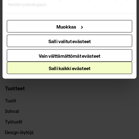
heidän palvelujaan.
Kaikki ajankohtaiset
Muokkaa
Salli valitut evästeet
Vain välttämättömät evästeet
Salli kaikki evästeet
Tuotteet
Tuolit
Sohvat
Työtuolit
Design-löytöjä