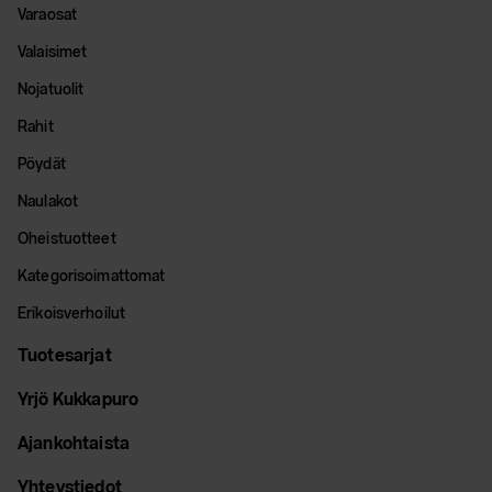
Varaosat
Valaisimet
Nojatuolit
Rahit
Pöydät
Naulakot
Oheistuotteet
Kategorisoimattomat
Erikoisverhoilut
Tuotesarjat
Yrjö Kukkapuro
Ajankohtaista
Yhteystiedot