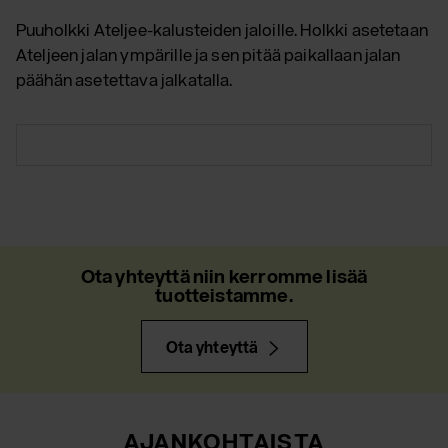
Puuholkki Ateljee-kalusteiden jaloille. Holkki asetetaan
Ateljeen jalan ympärille ja sen pitää paikallaan jalan
päähän asetettava jalkatalla.
Ota yhteyttä niin kerromme lisää
tuotteistamme.
Ota yhteyttä
AJANKOHTAISTA