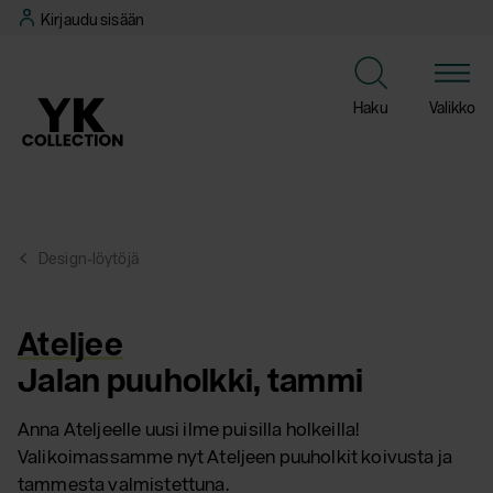
Siirry
Kirjaudu sisään
suoraan
sisältöön
Haku
Valikko
Design-löytöjä
Ateljee
Jalan puuholkki, tammi
Anna Ateljeelle uusi ilme puisilla holkeilla!
Valikoimassamme nyt Ateljeen puuholkit koivusta ja
tammesta valmistettuna.