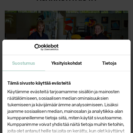
Suostumus
Yksityiskohdat
Tietoja
Yrjö Kukkapuro Scan Magazine -
Tämä sivusto käyttää evästeitä
lehdessä
Käytämme evästeitä tarjoamamme sisällön ja mainosten
räätälöimiseen, sosiaalisen median ominaisuuksien
Käy lukemassa
tukemiseen ja kävijämäärämme analysoimiseen. Lisäksi
artikkelimme
suomalaisen muotoilun
jaamme sosiaalisen median, mainosalan ja analytiikka-alan
mestarista Scan Magazine -lehden
kumppaneillemme tietoja siitä, miten käytät sivustoamme.
kesäkuun numerossa!
Kumppanimme voivat yhdistää näitä tietoja muihin tietoihin,
joita olet antanut heille tai joita on kerätty, kun olet käyttänyt
Lue lisää