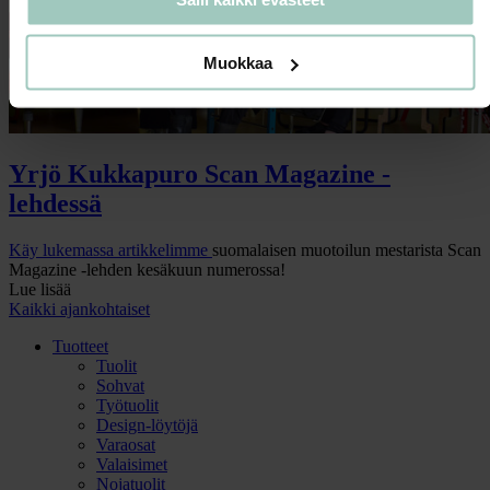
Muokkaa
Yrjö Kukkapuro Scan Magazine -
lehdessä
Käy lukemassa
artikkelimme
suomalaisen muotoilun mestarista Scan
Magazine -lehden kesäkuun numerossa!
Lue lisää
Kaikki ajankohtaiset
Tuotteet
Tuolit
Sohvat
Työtuolit
Design-löytöjä
Varaosat
Valaisimet
Nojatuolit