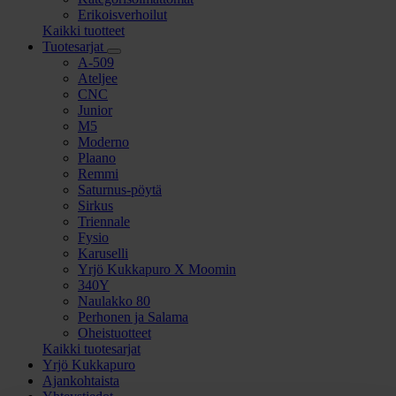
Erikoisverhoilut
Kaikki tuotteet
Tuotesarjat
Avaa/sulje
A-509
alavalikko
Ateljee
CNC
Junior
M5
Moderno
Plaano
Remmi
Saturnus-pöytä
Sirkus
Triennale
Fysio
Karuselli
Yrjö Kukkapuro X Moomin
340Y
Naulakko 80
Perhonen ja Salama
Oheistuotteet
Kaikki tuotesarjat
Yrjö Kukkapuro
Ajankohtaista