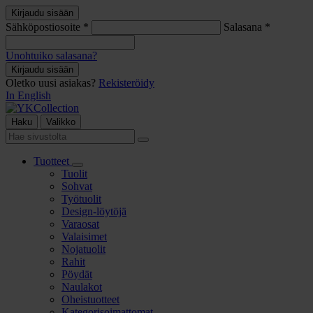
Siirry
Kirjaudu sisään
suoraan
Sähköpostiosoite
*
Salasana
*
sisältöön
Unohtuiko salasana?
Kirjaudu sisään
Oletko uusi asiakas?
Rekisteröidy
In English
Haku
Valikko
Syötä
Hae
hakusana
Tuotteet
Avaa/sulje
Tuolit
alavalikko
Sohvat
Työtuolit
Design-löytöjä
Varaosat
Valaisimet
Nojatuolit
Rahit
Pöydät
Naulakot
Oheistuotteet
Kategorisoimattomat