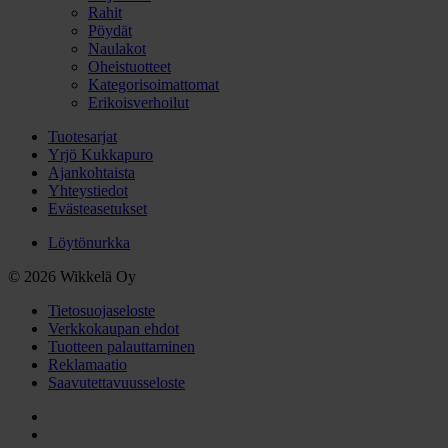
Rahit
Pöydät
Naulakot
Oheistuotteet
Kategorisoimattomat
Erikoisverhoilut
Tuotesarjat
Yrjö Kukkapuro
Ajankohtaista
Yhteystiedot
Evästeasetukset
Löytönurkka
© 2026 Wikkelä Oy
Tietosuojaseloste
Verkkokaupan ehdot
Tuotteen palauttaminen
Reklamaatio
Saavutettavuusseloste
facebook
instagram