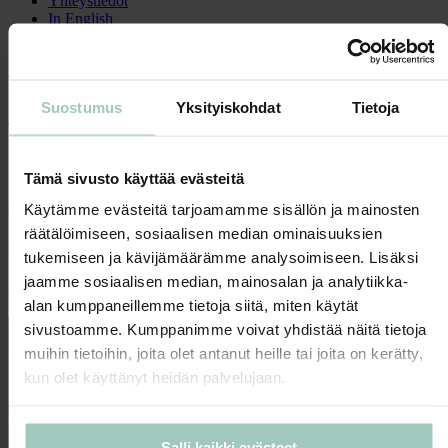
Yhteystiedot
In English
Design-löytöjä
Suostumus
Yksityiskohdat
Tietoja
Ateljee
Istuintyyny, ilman verhoilua
Istuintyyny Ateljee nojatuoliin tai sohvaan. Valmistettu Yrjö
Kukkapuron alkuperäisen piirustuksen mukaan.
Tämä sivusto käyttää evästeitä
Ota yhteyttä niin kerromme lisää tuotteistamme.
Käytämme evästeitä tarjoamamme sisällön ja mainosten
räätälöimiseen, sosiaalisen median ominaisuuksien
Ota yhteyttä
tukemiseen ja kävijämäärämme analysoimiseen. Lisäksi
Ajankohtaista
jaamme sosiaalisen median, mainosalan ja analytiikka-
alan kumppaneillemme tietoja siitä, miten käytät
sivustoamme. Kumppanimme voivat yhdistää näitä tietoja
muihin tietoihin, joita olet antanut heille tai joita on kerätty,
kun olet käyttänyt heidän palvelujaan.
Salli kaikki evästeet