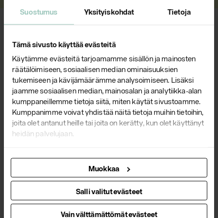
Suostumus
Yksityiskohdat
Tietoja
AJANKOHTAISTA
Tämä sivusto käyttää evästeitä
Käytämme evästeitä tarjoamamme sisällön ja mainosten
räätälöimiseen, sosiaalisen median ominaisuuksien
tukemiseen ja kävijämäärämme analysoimiseen. Lisäksi
jaamme sosiaalisen median, mainosalan ja analytiikka-alan
kumppaneillemme tietoja siitä, miten käytät sivustoamme.
Kumppanimme voivat yhdistää näitä tietoja muihin tietoihin,
joita olet antanut heille tai joita on kerätty, kun olet käyttänyt
heidän palvelujaan.
Yrjö Kukkapuro Scan Magazine -
Muokkaa
lehdessä
Salli valitut evästeet
Käy lukemassa
artikkelimme
suomalaisen muotoilun
Vain välttämättömät evästeet