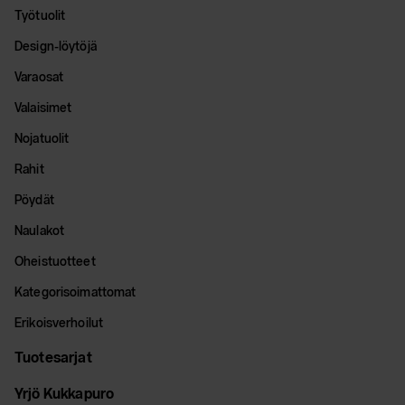
Työtuolit
Design-löytöjä
Varaosat
Valaisimet
Nojatuolit
Rahit
Pöydät
Naulakot
Oheistuotteet
Kategorisoimattomat
Erikoisverhoilut
Tuotesarjat
Yrjö Kukkapuro