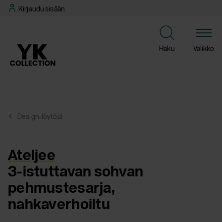
Siirry
Kirjaudu sisään
suoraan
sisältöön
Haku
Valikko
Design-löytöjä
Ateljee
3-istuttavan sohvan
pehmustesarja,
nahkaverhoiltu