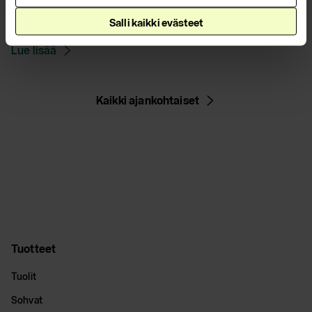
mestarista Scan Magazine -lehden
Salli kaikki evästeet
kesäkuun numerossa!
Lue lisää
Kaikki ajankohtaiset
Tuotteet
Tuolit
Sohvat