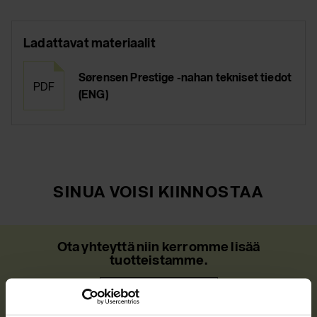
Ladattavat materiaalit
Sørensen Prestige -nahan tekniset tiedot
PDF
(ENG)
SINUA VOISI KIINNOSTAA
Ota yhteyttä niin kerromme lisää
tuotteistamme.
Ota yhteyttä