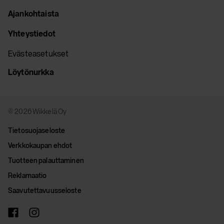
Ajankohtaista
Yhteystiedot
Evästeasetukset
Löytönurkka
© 2026 Wikkelä Oy
Tietosuojaseloste
Verkkokaupan ehdot
Tuotteen palauttaminen
Reklamaatio
Saavutettavuusseloste
facebook
instagram