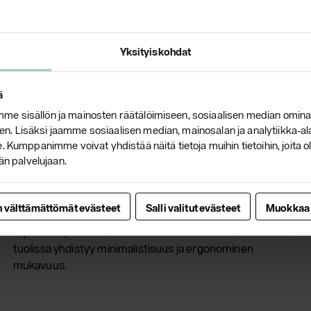
Yksityiskohdat
ä
e sisällön ja mainosten räätälöimiseen, sosiaalisen median omina
. Lisäksi jaamme sosiaalisen median, mainosalan ja analytiikka-a
 Kumppanimme voivat yhdistää näitä tietoja muihin tietoihin, joita olet
än palvelujaan.
28.5.2019
n välttämättömät evästeet
Salli valitut evästeet
Muokkaa
Remmi-tuoli klassikko jo 50 vuotta
Yrjö Kukkapuron vuonna 1969 suunnittelemassa Remmi-
tuolissa yhdistyy minimalistisuus ja ergonominen
mukavuus.