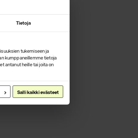
Tietoja
isuuksien tukemiseen ja
lan kumppaneillemme tietoja
 antanut heille tai joita on
Salli kaikki evästeet