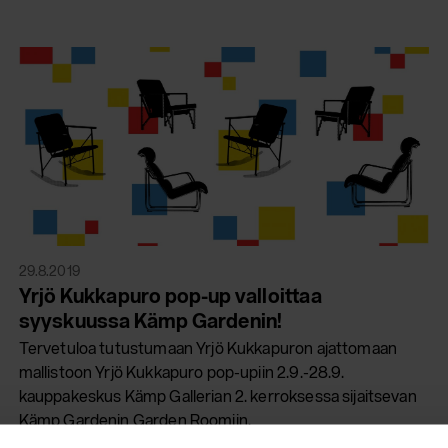
29.8.2019
Yrjö Kukkapuro pop-up valloittaa
syyskuussa Kämp Gardenin!
Tervetuloa tutustumaan Yrjö Kukkapuron ajattomaan
mallistoon Yrjö Kukkapuro pop-upiin 2.9.-28.9.
kauppakeskus Kämp Gallerian 2. kerroksessa sijaitsevan
Kämp Gardenin Garden Roomiin.