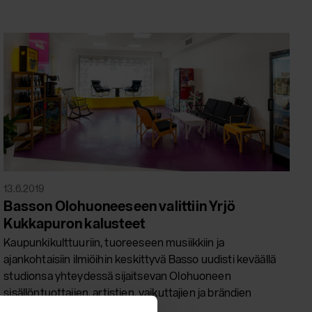
13.6.2019
Basson Olohuoneeseen valittiin Yrjö
Kukkapuron kalusteet
Kaupunkikulttuuriin, tuoreeseen musiikkiin ja
ajankohtaisiin ilmiöihin keskittyvä Basso uudisti keväällä
studionsa yhteydessä sijaitsevan Olohuoneen
sisällöntuottajien, artistien, vaikuttajien ja brändien
kohtaamispaikaksi.