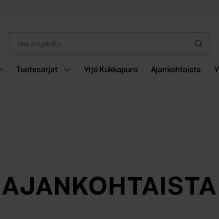
Syötä
Hae
hakusana
Tuotesarjat
Yrjö Kukkapuro
Ajankohtaista
Y
AJANKOHTAISTA