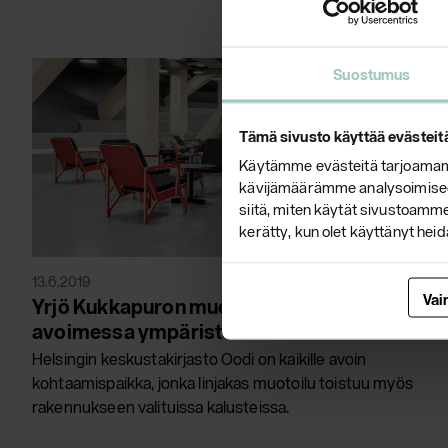
Suostumus
Tämä sivusto käyttää evästeit
Käytämme evästeitä tarjoamamm
kävijämäärämme analysoimiseen
siitä, miten käytät sivustoamme.
kerätty, kun olet käyttänyt heid
13.6.2019
Vai
Yrjö Kukkapuron muotoilua kaikille
avoimessa ympäristössä
Helsingin keskustakirjasto Oodi on kaikille avoin
kohtaamispaikka, jonka linjakas muotoilu toistuu myös
rakennukseen valituissa kalusteissa.