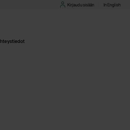
Kirjaudu sisään
In English
hteystiedot