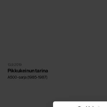
13.9.2019
Pikkukeinun tarina
A500-sarja (1985-1987)