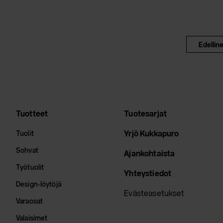
Edellin
Tuotteet
Tuotesarjat
Yrjö Kukkapuro
Tuolit
Sohvat
Ajankohtaista
Työtuolit
Yhteystiedot
Design-löytöjä
Evästeasetukset
Varaosat
Valaisimet